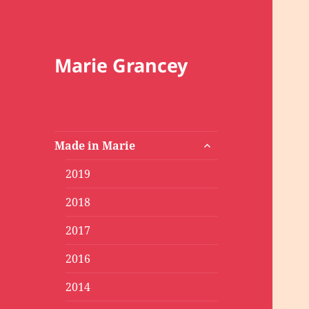
Marie Grancey
ouvrir
Made in Marie
le
sous-
2019
menu
2018
2017
2016
2014