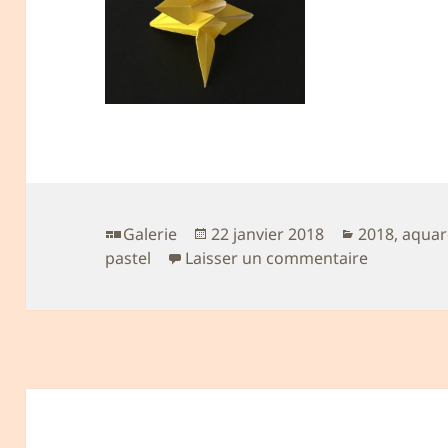
Format
Publié
Catégories
Galerie
22 janvier 2018
2018
,
aquar
le
sur Variat
pastel
Laisser un commentaire