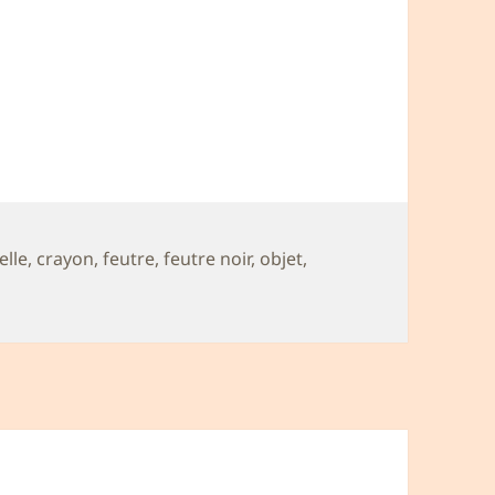
elle
,
crayon
,
feutre
,
feutre noir
,
objet
,
ions autour d’un origami